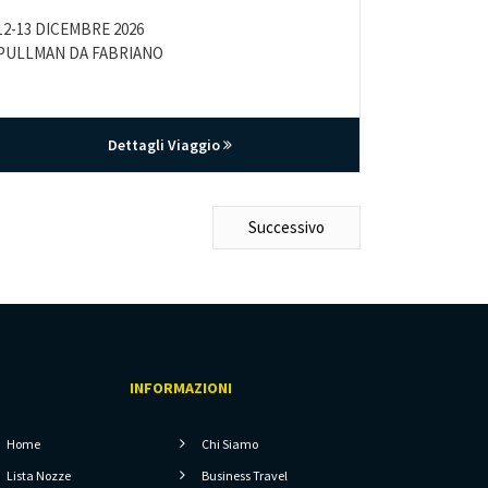
A partire d
12-13 DICEMBRE 2026
6 GIUGNO 2
PULLMAN DA FABRIANO
PULLMAN 
Dettagli Viaggio
Successivo
INFORMAZIONI
Home
Chi Siamo
Lista Nozze
Business Travel