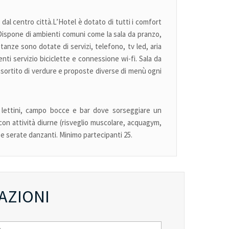
l centro città.L’Hotel è dotato di tutti i comfort
 Dispone di ambienti comuni come la sala da pranzo,
stanze sono dotate di servizi, telefono, tv led, aria
enti servizio biciclette e connessione wi-fi. Sala da
assortito di verdure e proposte diverse di menù ogni
, lettini, campo bocce e bar dove sorseggiare un
e con attività diurne (risveglio muscolare, acquagym,
t e serate danzanti. Minimo partecipanti 25.
AZIONI