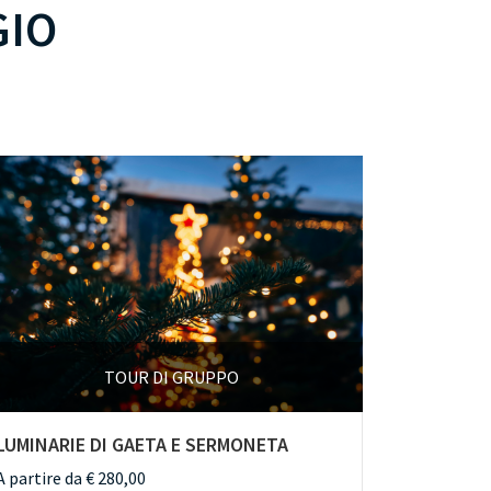
GIO
TOUR DI GRUPPO
LUMINARIE DI GAETA E SERMONETA
ACHILLE 
BOLOGN
A partire da € 280,00