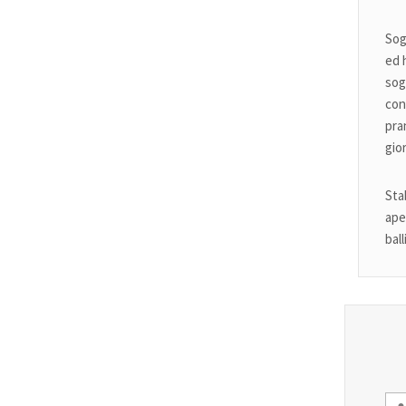
Sog
ed 
sog
con
pra
gio
Sta
ape
bal