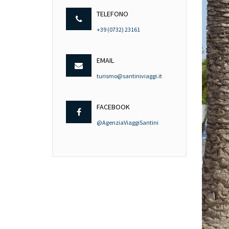
TELEFONO
+39 (0732) 23161
EMAIL
turismo@santiniviaggi.it
FACEBOOK
@AgenziaViaggiSantini