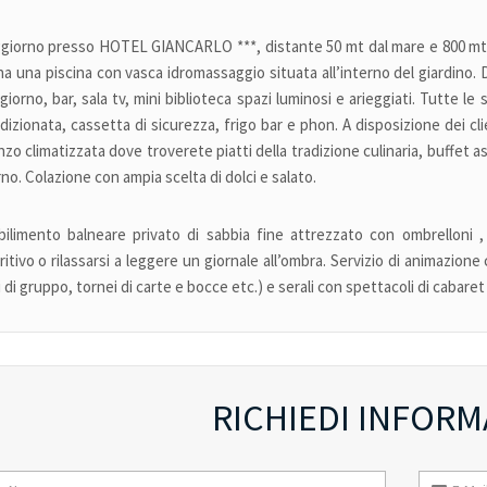
giorno presso HOTEL GIANCARLO ***, distante 50 mt dal mare e 800 mt da
ha una piscina con vasca idromassaggio situata all’interno del giardino.
giorno, bar, sala tv, mini biblioteca spazi luminosi e arieggiati. Tutte le 
dizionata, cassetta di sicurezza, frigo bar e phon. A disposizione dei cli
nzo climatizzata dove troverete piatti della tradizione culinaria, buffet 
rno. Colazione con ampia scelta di dolci e salato.
bilimento balneare privato di sabbia fine attrezzato con ombrelloni 
ritivo o rilassarsi a leggere un giornale all’ombra. Servizio di animazion
li di gruppo, tornei di carte e bocce etc.) e serali con spettacoli di cabare
RICHIEDI INFORM