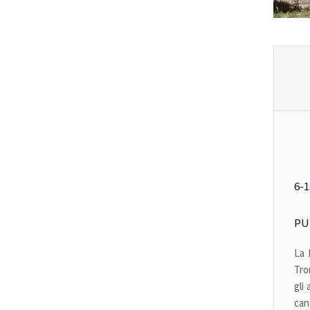
6-
PU
La 
Tro
gli
can