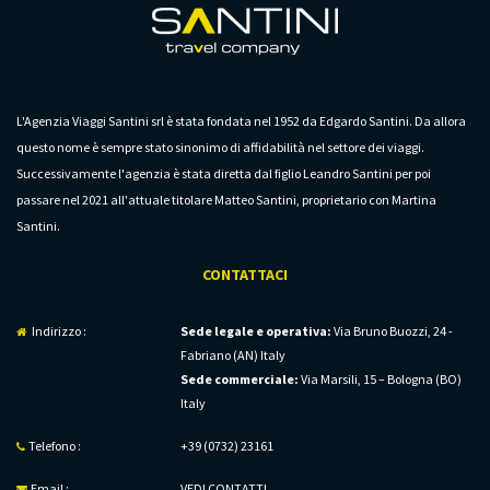
L'Agenzia Viaggi Santini srl è stata fondata nel 1952 da Edgardo Santini. Da allora
questo nome è sempre stato sinonimo di affidabilità nel settore dei viaggi.
Successivamente l'agenzia è stata diretta dal figlio Leandro Santini per poi
passare nel 2021 all'attuale titolare Matteo Santini, proprietario con Martina
Santini.
CONTATTACI
Indirizzo :
Sede legale e operativa:
Via Bruno Buozzi, 24 -
Fabriano (AN) Italy
Sede commerciale:
Via Marsili, 15 – Bologna (BO)
Italy
Telefono :
+39 (0732) 23161
Email :
VEDI CONTATTI