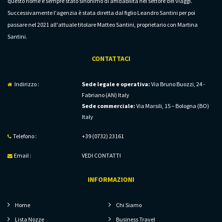
questo nome è sempre stato sinonimo di affidabilità nel settore dei viaggi.
Successivamente l'agenzia è stata diretta dal figlio Leandro Santini per poi
passare nel 2021 all'attuale titolare Matteo Santini, proprietario con Martina
Santini.
CONTATTACI
Indirizzo :
Sede legale e operativa:
Via Bruno Buozzi, 24 -
Fabriano (AN) Italy
Sede commerciale:
Via Marsili, 15 – Bologna (BO)
Italy
Telefono :
+39 (0732) 23161
Email :
VEDI CONTATTI
INFORMAZIONI
Home
Chi Siamo
Lista Nozze
Business Travel