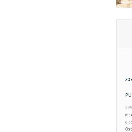
30
PU
Il R
mt 
e a
Ost