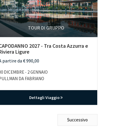
TOUR DI GRUPPO
CAPODANNO 2027 - Tra Costa Azzurra e
SULLE TR
Riviera Ligure
Innsbruck
A partire da € 990,00
A partire d
30 DICEMBRE - 2 GENNAIO
4-8 DICEMB
PULLMAN DA FABRIANO
PULLMAN 
Dettagli Viaggio
Successivo