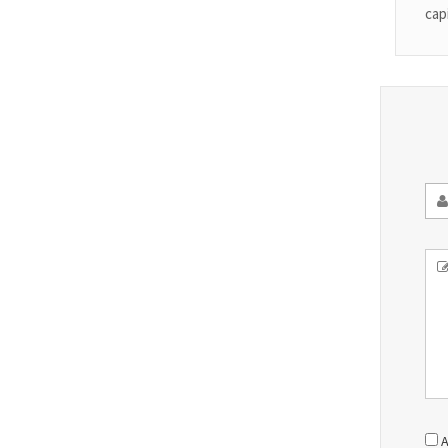
cap
A