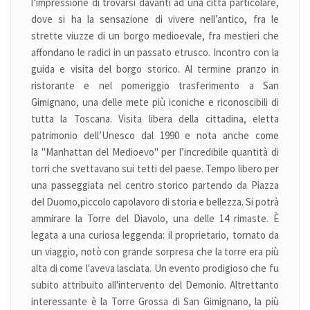
l’impressione di trovarsi davanti ad una città particolare,
dove si ha la sensazione di vivere nell’antico, fra le
strette viuzze di un borgo medioevale, fra mestieri che
affondano le radici in un passato etrusco. Incontro con la
guida e visita del borgo storico. Al termine pranzo in
ristorante e nel pomeriggio trasferimento a San
Gimignano, una delle mete più iconiche e riconoscibili di
tutta la Toscana. Visita libera della cittadina, eletta
patrimonio dell’Unesco dal 1990 e nota anche come
la "Manhattan del Medioevo" per l’incredibile quantità di
torri che svettavano sui tetti del paese. Tempo libero per
una passeggiata nel centro storico partendo da Piazza
del Duomo,piccolo capolavoro di storia e bellezza. Si potrà
ammirare la Torre del Diavolo, una delle 14 rimaste. È
legata a una curiosa leggenda: il proprietario, tornato da
un viaggio, notò con grande sorpresa che la torre era più
alta di come l'aveva lasciata. Un evento prodigioso che fu
subito attribuito all'intervento del Demonio. Altrettanto
interessante è la Torre Grossa di San Gimignano, la più